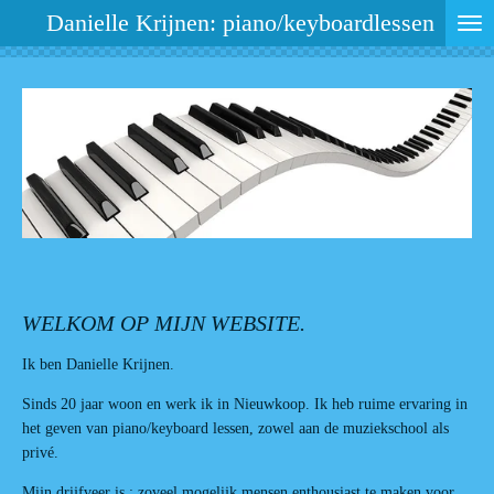
Danielle Krijnen:
piano/keyboardlessen
Ga
direct
naar
de
hoofdinhoud
WELKOM OP MIJN WEBSITE.
Ik ben Danielle Krijnen.
Sinds 20 jaar woon en werk ik in Nieuwkoop. Ik heb ruime ervaring in
het geven van piano/keyboard lessen, zowel aan de muziekschool als
privé.
Mijn drijfveer is : zoveel mogelijk mensen enthousiast te maken voor